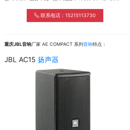
kHz• 频率响应 (±3dB) 90 Hz -18 kHz• 灵敏度
86 dB SPL / 1W / 1m• 额定功率 150W 连
联系电话：15215113730
续, 600W 峰值• 覆盖角度(水平 × 垂直) 90° × 90°• 体
积(高×宽×深) ...
重庆JBL音响
厂家 AE COMPACT 系列
音响
特点：
JBL AC15
扬声器